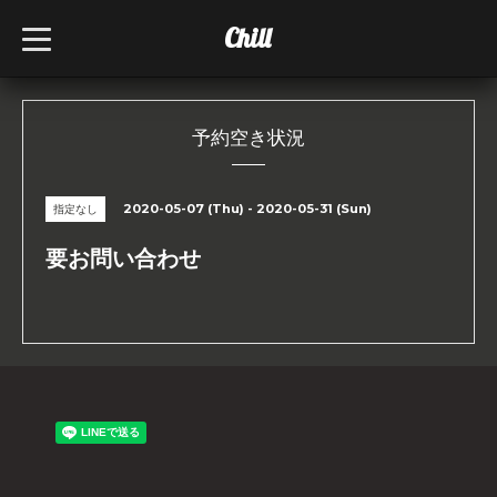
Chill
t
o
g
g
l
e
n
予約空き状況
a
v
i
g
2020-05-07 (Thu) - 2020-05-31 (Sun)
指定なし
a
t
i
要お問い合わせ
o
n