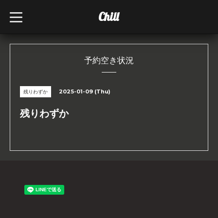
Chill
t
o
g
g
l
e
n
予約空き状況
a
v
i
g
2025-01-09 (Thu)
残りわずか
a
t
i
残りわずか
o
n