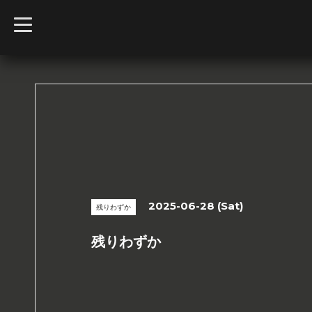
t
o
g
g
l
e
n
a
v
i
g
a
t
i
o
n
2025-06-28 (Sat)
残りわずか
残りわずか