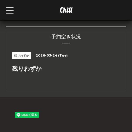
Chill
t
o
g
g
l
e
n
予約空き状況
a
v
i
g
2026-03-24 (Tue)
残りわずか
a
t
i
残りわずか
o
n